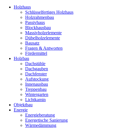
Holzhaus
Schlüsselfertiges Holzhaus
Holzrahmenbau
Passivhaus
Blockhausbau
Massivholzelemente
Dübelholzelemente
Bausatz
Fragen & Antworten
Fördermittel
Holzbau
Dachstühle
Dachgauben
Dachfenster
Aufstockung
Innenausbau
Treppenbau
Wintergarten
Lichtkamin
Objektbau
Energie
Energieberatung
Energetische Sanierung
Wärmedämmung