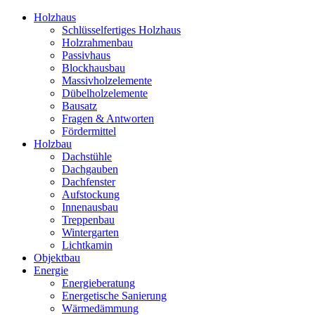
Holzhaus
Schlüsselfertiges Holzhaus
Holzrahmenbau
Passivhaus
Blockhausbau
Massivholzelemente
Dübelholzelemente
Bausatz
Fragen & Antworten
Fördermittel
Holzbau
Dachstühle
Dachgauben
Dachfenster
Aufstockung
Innenausbau
Treppenbau
Wintergarten
Lichtkamin
Objektbau
Energie
Energieberatung
Energetische Sanierung
Wärmedämmung